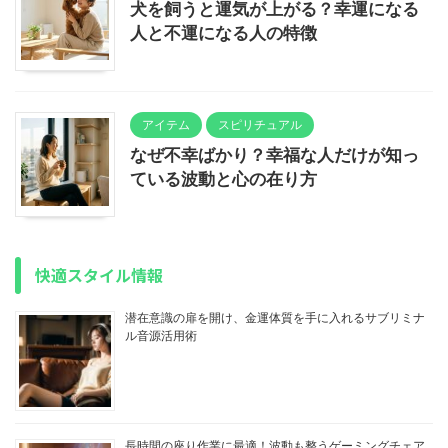
犬を飼うと運気が上がる？幸運になる
人と不運になる人の特徴
アイテム
スピリチュアル
なぜ不幸ばかり？幸福な人だけが知っ
ている波動と心の在り方
快適スタイル情報
潜在意識の扉を開け、金運体質を手に入れるサブリミナ
ル音源活用術
長時間の座り作業に最適！波動も整うゲーミングチェア