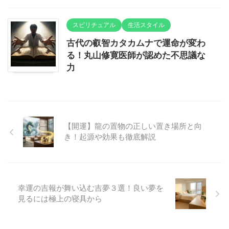
スピリチュアル
生活スタイル
古代の叡智カタカムナで運命が変わ
る！丸山修寛医師が認めた不思議な
力
【開運】龍の置物の正しい置き場所と向
き！起源や効果も徹底解説
幸運の吉報が舞い込む吉夢３選！良い夢を
見るには極上の寝具から