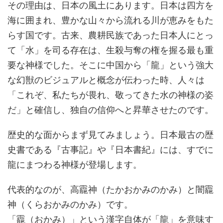
その理由は、日本の風土にあります。日本は四方を
海に囲まれ、豊かな山々から流れる川が恵みをもた
らす国です。古来、農耕民族であった日本人にとっ
て「水」を司る存在は、生殺与奪の権を握る最も重
要な神様でした。そこに中国から「龍」という強大
な幻獣のビジュアルと概念が伝わった時、人々は
「これぞ、私たちが畏れ、敬ってきた水の神様の姿
だ」と確信し、独自の信仰へと昇華させたのです。
歴史的な面からまず見てみましょう。日本最古の歴
史書である『古事記』や『日本書紀』には、すでに
龍にまつわる神様が登場します。
代表的なのが、高龗神（たかおかみのかみ）と闇龗
神（くらおかみのかみ）です。
「龗（おかみ）」という漢字自体が「龍」を意味す