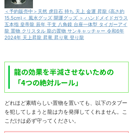
＜予約販売中＞天然 虎目石 持ち 天上 金運 昇龍 (高さ約
15.5cm)＜ 風水グッズ 開運グッズ ＞ ハンドメイドガラス
五本指 皇帝龍 辰年 干支 八角鏡 台座一体型 タイガーアイ
龍 置物 クリスタル 龍の置物 サンキャッチャー 令和6年
2024年 天上昇龍 昇竜 昇り竜 登り龍
龍の効果を半減させないための
「4つの絶対ルール」
どれほど素晴らしい置物を置いても、以下のタブー
を犯してしまうと龍は力を発揮してくれません。こ
こだけは必ず守ってください。