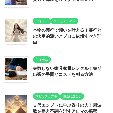
アイテム
スピリチュアル
本物の護符で願いを叶える！霊符と
の決定的違いとプロに依頼すべき理
由
アイテム
失敗しない家具家電レンタル！短期
出張の手間とコストを削る方法
スピリチュアル
快適に過ごす
古代エジプトに学ぶ香りの力！周波
数を整え不調を消すアロマの秘密