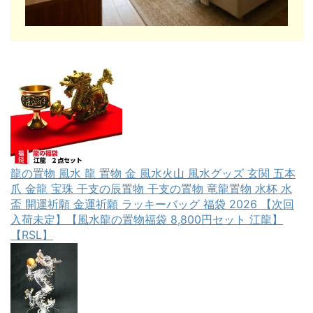
龍の置物 風水 龍 置物 金 風水火山 風水グッズ 玄関 五本
爪 金龍 宝珠 干支の辰置物 干支の置物 竜龍置物 水杯 水
盃 開運祈願 金運祈願 ラッキーバッグ 福袋 2026 【次回
入荷未定】【風水龍の置物福袋 8,800円セット 江龍】
【RSL】