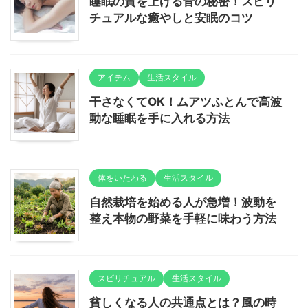
睡眠の質を上げる音の秘密！スピリ
チュアルな癒やしと安眠のコツ
アイテム
生活スタイル
干さなくてOK！ムアツふとんで高波
動な睡眠を手に入れる方法
体をいたわる
生活スタイル
自然栽培を始める人が急増！波動を
整え本物の野菜を手軽に味わう方法
スピリチュアル
生活スタイル
貧しくなる人の共通点とは？風の時