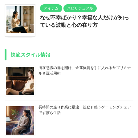
アイテム
スピリチュアル
なぜ不幸ばかり？幸福な人だけが知っ
ている波動と心の在り方
快適スタイル情報
潜在意識の扉を開け、金運体質を手に入れるサブリミナ
ル音源活用術
長時間の座り作業に最適！波動も整うゲーミングチェア
でずぼら生活