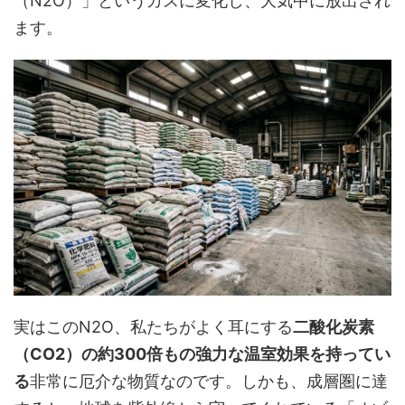
（N2O）」というガスに変化し、大気中に放出され
ます。
実はこのN2O、私たちがよく耳にする
二酸化炭素
（CO2）の約300倍もの強力な温室効果を持ってい
る
非常に厄介な物質なのです。しかも、成層圏に達