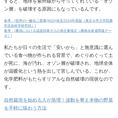
すると、地球を紫外線から守ってくれている「オゾ
ン層」を破壊する原因にもなっているんです。
参考：[世界の一酸化二窒素(N2O)収支2024年度版（東京大学大学院農
学生命科学研究科）]
参考：[農地における温室効果ガスの発生量推定（農林水産省関連デー
タ）]
私たちが日々の生活で「安いから」と無意識に選ん
でいる食べ物が作られる背景で、めぐりめぐって土
が死に、海が汚れ、オゾン層が破壊され、地球全体
が温暖化という熱を出して苦しんでいる。これが、
化学肥料がもたらすリアルな自然破壊の現状なので
す。
自然栽培を始める人が急増！波動を整え本物の野菜
を手軽に味わう方法