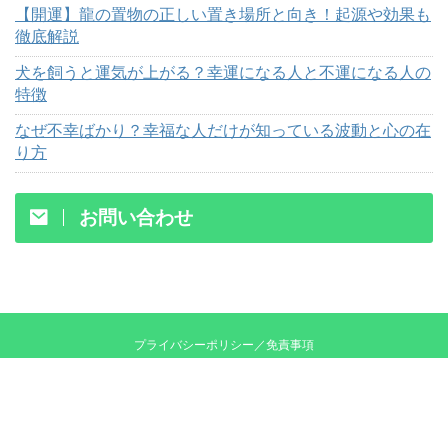
【開運】龍の置物の正しい置き場所と向き！起源や効果も
徹底解説
犬を飼うと運気が上がる？幸運になる人と不運になる人の
特徴
なぜ不幸ばかり？幸福な人だけが知っている波動と心の在
り方
お問い合わせ
プライバシーポリシー／免責事項
田舎でスピリチュアルを楽しむずぼら生活
メグの田舎ずぼらスピ暮らし
© 2026 メグの田舎ずぼらスピ暮らし