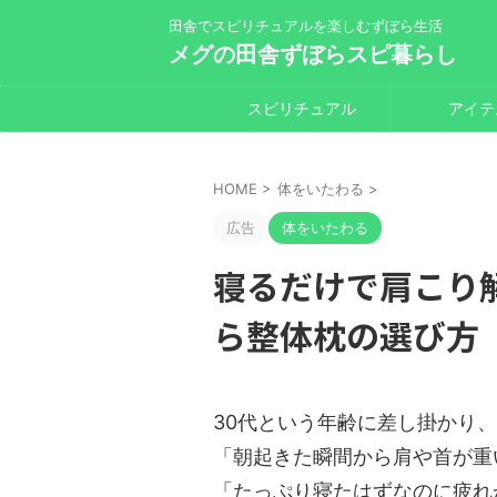
田舎でスピリチュアルを楽しむずぼら生活
メグの田舎ずぼらスピ暮らし
スピリチュアル
アイテ
HOME
>
体をいたわる
>
広告
体をいたわる
寝るだけで肩こり
ら整体枕の選び方
30代という年齢に差し掛かり、
「朝起きた瞬間から肩や首が重
「たっぷり寝たはずなのに疲れ