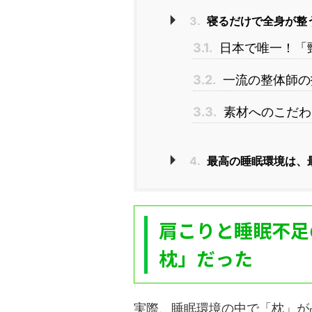
3.
寝るだけで全身が整う
3.1.
日本で唯一！「
3.2.
一流の整体師の
3.3.
素材へのこだわ
4.
最高の睡眠環境は、
肩こりと睡眠不足
枕」だった
実際、睡眠環境の中で「枕」が