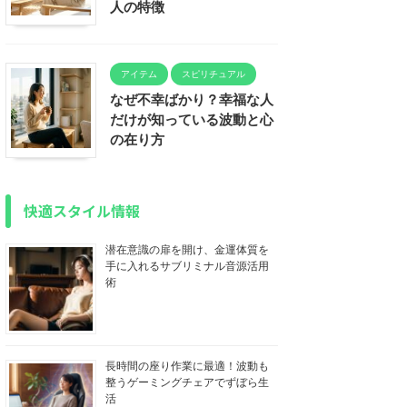
人の特徴
アイテム
スピリチュアル
なぜ不幸ばかり？幸福な人
だけが知っている波動と心
の在り方
快適スタイル情報
潜在意識の扉を開け、金運体質を
手に入れるサブリミナル音源活用
術
長時間の座り作業に最適！波動も
整うゲーミングチェアでずぼら生
活