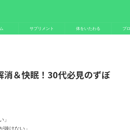
ム
サプリメント
体をいたわる
プ
解消＆快眠！30代必見のずぼ
い」
が抜けない」