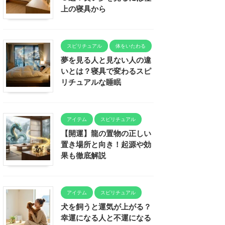
上の寝具から
スピリチュアル
体をいたわる
夢を見る人と見ない人の違
いとは？寝具で変わるスピ
リチュアルな睡眠
アイテム
スピリチュアル
【開運】龍の置物の正しい
置き場所と向き！起源や効
果も徹底解説
アイテム
スピリチュアル
犬を飼うと運気が上がる？
幸運になる人と不運になる