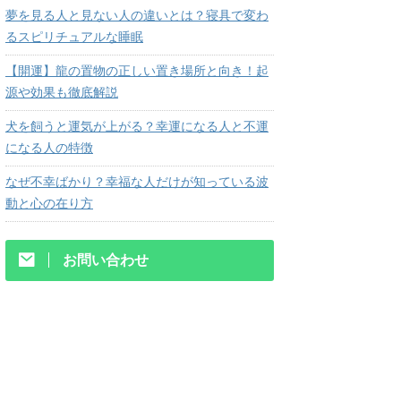
夢を見る人と見ない人の違いとは？寝具で変わ
るスピリチュアルな睡眠
【開運】龍の置物の正しい置き場所と向き！起
源や効果も徹底解説
犬を飼うと運気が上がる？幸運になる人と不運
になる人の特徴
なぜ不幸ばかり？幸福な人だけが知っている波
動と心の在り方
お問い合わせ