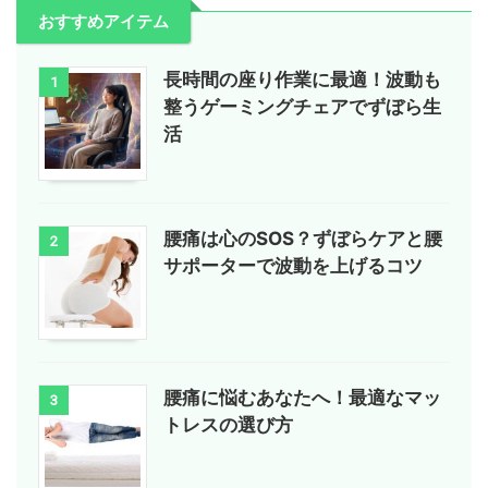
おすすめアイテム
長時間の座り作業に最適！波動も
1
整うゲーミングチェアでずぼら生
活
腰痛は心のSOS？ずぼらケアと腰
2
サポーターで波動を上げるコツ
腰痛に悩むあなたへ！最適なマッ
3
トレスの選び方